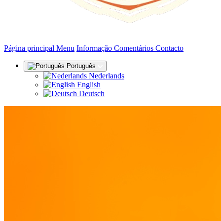
(actual)
Página principal
Menu
Informação
Comentários
Contacto
Português
Nederlands
English
Deutsch